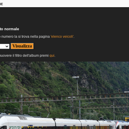
IE
nto normale
o numero la si trova nella pagina
'elenco veicoli'
.
muovere il filtro dell'album premi
qui
.