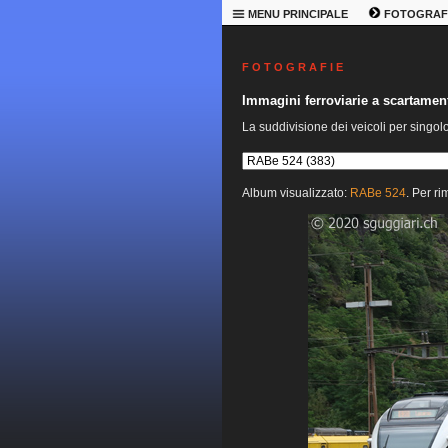
MENU PRINCIPALE
FOTOGRAF
F O T O G R A F I E
Immagini ferroviarie a scartame
La suddivisione dei veicoli per singol
Album visualizzato:
RABe 524
. Per ri