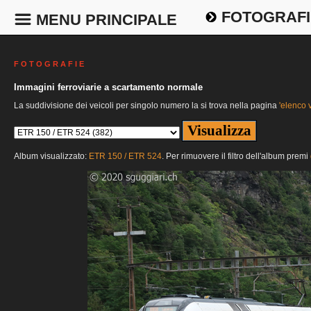
FOTOGRAFI
MENU PRINCIPALE
F O T O G R A F I E
Immagini ferroviarie a scartamento normale
La suddivisione dei veicoli per singolo numero la si trova nella pagina
'elenco v
Album visualizzato:
ETR 150 / ETR 524
. Per rimuovere il filtro dell'album premi