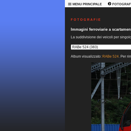
MENU PRINCIPALE
FOTOGRAF
F O T O G R A F I E
Immagini ferroviarie a scartame
La suddivisione dei veicoli per singol
Album visualizzato:
RABe 524
. Per ri