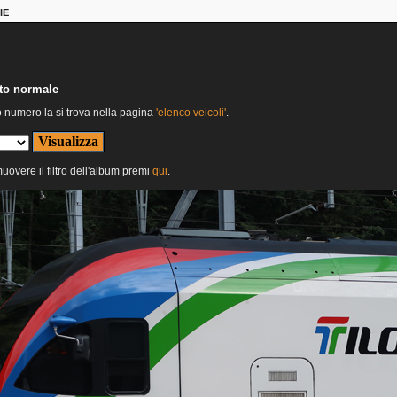
IE
nto normale
o numero la si trova nella pagina
'elenco veicoli'
.
muovere il filtro dell'album premi
qui
.