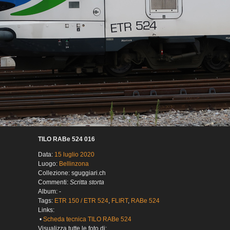
TILO RABe 524 016
Data:
15 luglio 2020
Luogo:
Bellinzona
Collezione: sguggiari.ch
Commenti:
Scritta storta
Album: -
Tags:
ETR 150 / ETR 524
,
FLIRT
,
RABe 524
Links:
•
Scheda tecnica TILO RABe 524
Visualizza tutte le foto di: