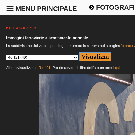
FOTOGRAFI
MENU PRINCIPALE
F O T O G R A F I E
Immagini ferroviarie a scartamento normale
La suddivisione dei veicoli per singolo numero la si trova nella pagina
'elenco v
Album visualizzato:
Re 421
. Per rimuovere il filtro dell'album premi
qui
.