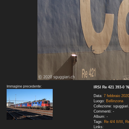
Immagine precedente:
IRSI Re 421 393-0 'N
Data:
7 febbraio 202
Luogo:
Bellinzona
Collezione: sguggiari
Commenti: -
Album: -
Tags:
Re 4/4 II/III
,
R
Links: