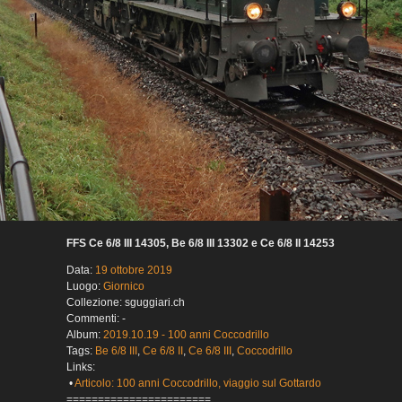
FFS Ce 6/8 III 14305, Be 6/8 III 13302 e Ce 6/8 II 14253
Data:
19 ottobre 2019
Luogo:
Giornico
Collezione: sguggiari.ch
Commenti: -
Album:
2019.10.19 - 100 anni Coccodrillo
Tags:
Be 6/8 III
,
Ce 6/8 II
,
Ce 6/8 III
,
Coccodrillo
Links:
•
Articolo: 100 anni Coccodrillo, viaggio sul Gottardo
=======================