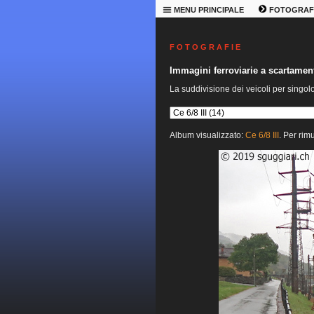
MENU PRINCIPALE
FOTOGRAF
F O T O G R A F I E
Immagini ferroviarie a scartame
La suddivisione dei veicoli per singol
Album visualizzato:
Ce 6/8 III
. Per rim