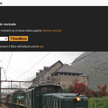
IE
nto normale
o numero la si trova nella pagina
'elenco veicoli'
.
uovere il filtro dell'album premi
qui
.