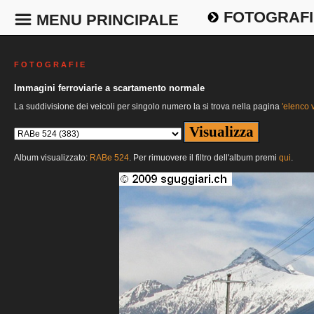
FOTOGRAFI
MENU PRINCIPALE
F O T O G R A F I E
Immagini ferroviarie a scartamento normale
La suddivisione dei veicoli per singolo numero la si trova nella pagina
'elenco v
Album visualizzato:
RABe 524
. Per rimuovere il filtro dell'album premi
qui
.