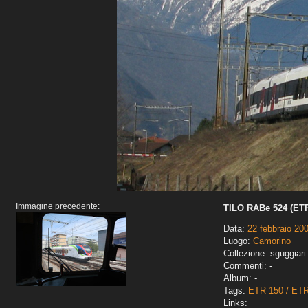
Immagine precedente:
TILO RABe 524 (ETR
Data:
22 febbraio 20
Luogo:
Camorino
Collezione: sguggiari
Commenti: -
Album: -
Tags:
ETR 150 / ET
Links: