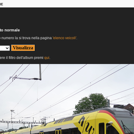
IE
nto normale
o numero la si trova nella pagina
'elenco veicoli'
.
ere il filtro dell'album premi
qui
.