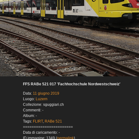
FFS RABe 521 017 'Fachhochschule Nordwestschweiz'
Data:
11 giugno 2019
Luogo:
Luzern
Collezione: sguggiari.ch
Commenti: -
Album: -
Tags:
FLIRT
,
RABe 521
=======================
Data di caricamento: -
ID immagine: 1349 (
permalink
)