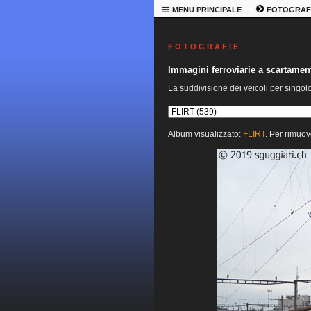
MENU PRINCIPALE
FOTOGRAF
F O T O G R A F I E
Immagini ferroviarie a scartame
La suddivisione dei veicoli per singol
Album visualizzato:
FLIRT
. Per rimuov