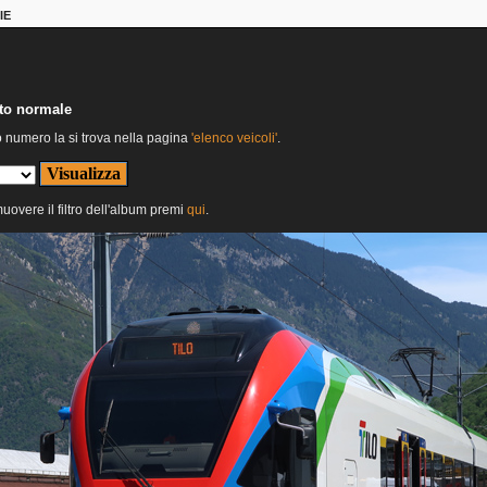
IE
nto normale
o numero la si trova nella pagina
'elenco veicoli'
.
muovere il filtro dell'album premi
qui
.