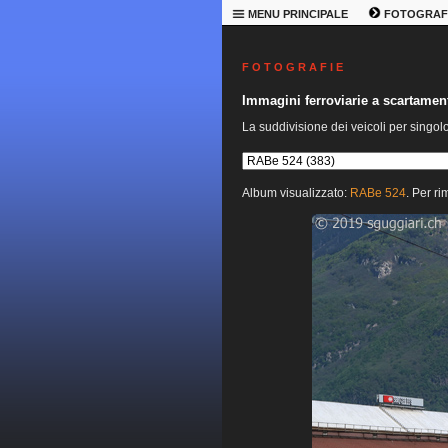
MENU PRINCIPALE
FOTOGRAF
F O T O G R A F I E
Immagini ferroviarie a scartame
La suddivisione dei veicoli per singol
Album visualizzato:
RABe 524
. Per ri