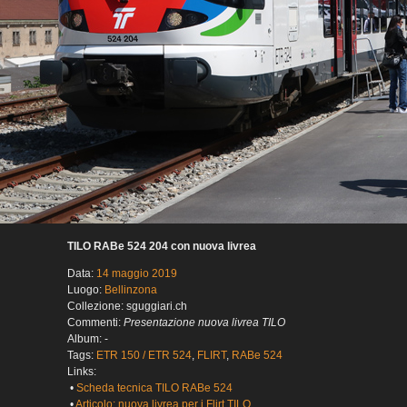
TILO RABe 524 204 con nuova livrea
Data:
14 maggio 2019
Luogo:
Bellinzona
Collezione: sguggiari.ch
Commenti:
Presentazione nuova livrea TILO
Album: -
Tags:
ETR 150 / ETR 524
,
FLIRT
,
RABe 524
Links:
•
Scheda tecnica TILO RABe 524
•
Articolo: nuova livrea per i Flirt TILO