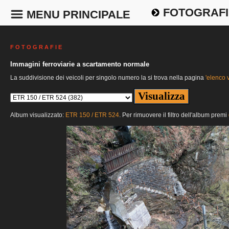
FOTOGRAFI
MENU PRINCIPALE
F O T O G R A F I E
Immagini ferroviarie a scartamento normale
La suddivisione dei veicoli per singolo numero la si trova nella pagina
'elenco v
Album visualizzato:
ETR 150 / ETR 524
. Per rimuovere il filtro dell'album premi