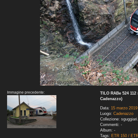
Immagine precedente:
TILO RABe 524 112 
Cadenazzo)
Data:
15 marzo 2019
Luogo:
Cadenazzo
Collezione: sguggiari
Commenti: -
Album: -
Tags:
ETR 150 / ET