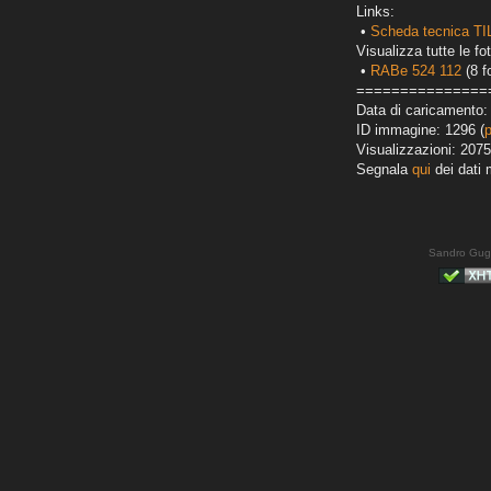
Links:
•
Scheda tecnica T
Visualizza tutte le fot
•
RABe 524 112
(8 f
===============
Data di caricamento: 
ID immagine: 1296 (
Visualizzazioni: 2075
Segnala
qui
dei dati 
Sandro Gug