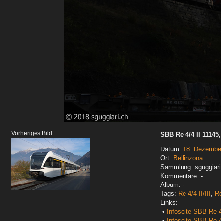
Vorheriges Bild:
SBB Re 4/4 II 11145,
Datum:
18. Dezembe
Ort:
Bellinzona
Sammlung: sguggiari
Kommentare: -
Album: -
Tags:
Re 4/4 II/III
,
R
Links:
•
Infoseite SBB Re 4
•
Infoseite SBB Re 