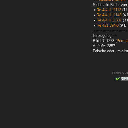
Siehe alle Bilder von:
•
Re 4/4 II 11112
(11 
•
Re 4/4 II 11145
(4 B
•
Re 4/4 II 11301
(3 
•
Re 421 394-8
(9 Bi
===============
Hinzugefügt: -
Bild-ID: 1273 (
Permal
Aufrufe: 2857
Falsche oder unvoll
Sandro Gug