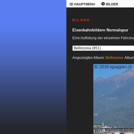
HAUPTMENU
BILDER
B I L D E R
Eisenbahnbildern Normalspur
Eine Auflistung der einzelnen Fahrze
Angezeigtes Album:
Bellinzona
. Album