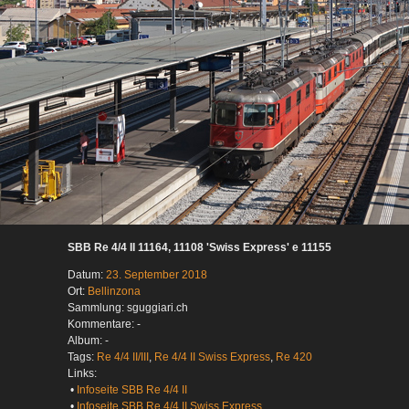
SBB Re 4/4 II 11164, 11108 'Swiss Express' e 11155
Datum:
23. September 2018
Ort:
Bellinzona
Sammlung: sguggiari.ch
Kommentare: -
Album: -
Tags:
Re 4/4 II/III
,
Re 4/4 II Swiss Express
,
Re 420
Links:
•
Infoseite SBB Re 4/4 II
•
Infoseite SBB Re 4/4 II Swiss Express