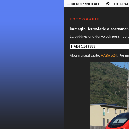
MENU PRINCIPALE
FOTOGRAF
F O T O G R A F I E
Immagini ferroviarie a scartame
La suddivisione dei veicoli per singol
Album visualizzato:
RABe 524
. Per ri