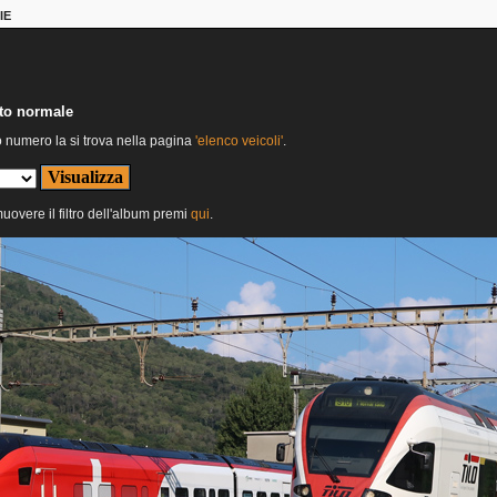
IE
nto normale
o numero la si trova nella pagina
'elenco veicoli'
.
muovere il filtro dell'album premi
qui
.