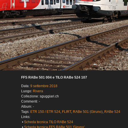
FFS RABe 501 004 e TILO RABe 524 107
Data:
9 settembre 2018
Luogo:
Rivera
Collezione: sguggiari.ch
Commenti: -
Album: -
Tags:
ETR 150 / ETR 524
,
FLIRT
,
RABe 501 (Giruno)
,
RABe 524
Links:
•
Scheda tecnica TILO RABe 524
•
Scheda tecnica FFS RABe 501 'Giruno'