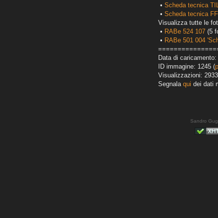
•
Scheda tecnica T
•
Scheda tecnica FF
Visualizza tutte le fot
•
RABe 524 107
(5 f
•
RABe 501 004 'Sc
===============
Data di caricamento: 
ID immagine: 1245 (
Visualizzazioni: 2933
Segnala
qui
dei dati 
Sandro Gug