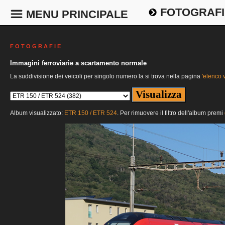
FOTOGRAFI
MENU PRINCIPALE
F O T O G R A F I E
Immagini ferroviarie a scartamento normale
La suddivisione dei veicoli per singolo numero la si trova nella pagina
'elenco v
Album visualizzato:
ETR 150 / ETR 524
. Per rimuovere il filtro dell'album premi