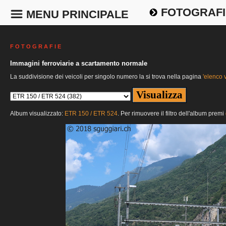
FOTOGRAFI
MENU PRINCIPALE
F O T O G R A F I E
Immagini ferroviarie a scartamento normale
La suddivisione dei veicoli per singolo numero la si trova nella pagina
'elenco v
Album visualizzato:
ETR 150 / ETR 524
. Per rimuovere il filtro dell'album premi