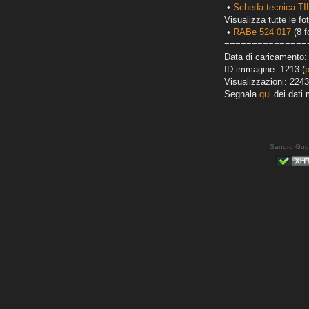
•
Scheda tecnica T
Visualizza tutte le fot
•
RABe 524 017
(8 f
===============
Data di caricamento: 
ID immagine: 1213 (
Visualizzazioni: 2243
Segnala
qui
dei dati 
Sandro Gug