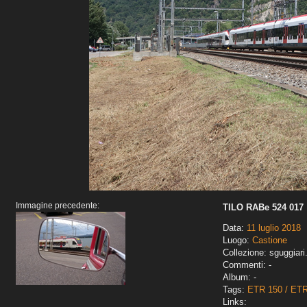
Immagine precedente:
TILO RABe 524 017
Data:
11 luglio 2018
Luogo:
Castione
Collezione: sguggiari
Commenti: -
Album: -
Tags:
ETR 150 / ET
Links: