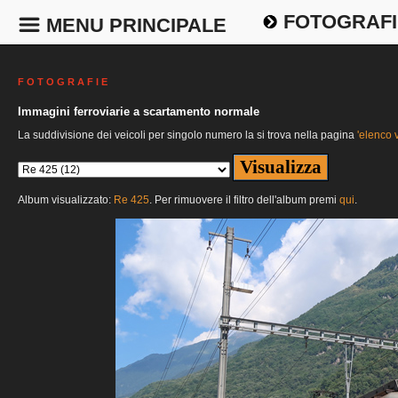
FOTOGRAFI
MENU PRINCIPALE
F O T O G R A F I E
Immagini ferroviarie a scartamento normale
La suddivisione dei veicoli per singolo numero la si trova nella pagina
'elenco v
Album visualizzato:
Re 425
. Per rimuovere il filtro dell'album premi
qui
.