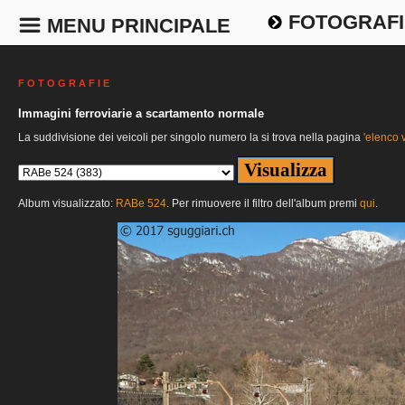
FOTOGRAFI
MENU PRINCIPALE
F O T O G R A F I E
Immagini ferroviarie a scartamento normale
La suddivisione dei veicoli per singolo numero la si trova nella pagina
'elenco v
Album visualizzato:
RABe 524
. Per rimuovere il filtro dell'album premi
qui
.