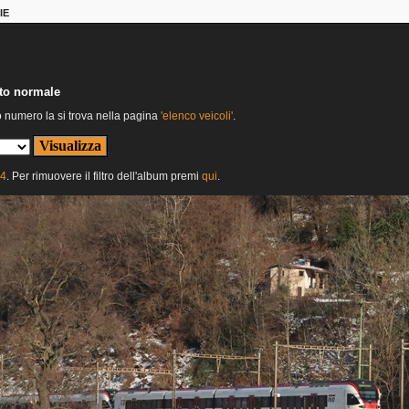
IE
nto normale
o numero la si trova nella pagina
'elenco veicoli'
.
24
. Per rimuovere il filtro dell'album premi
qui
.