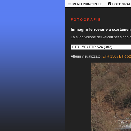
MENU PRINCIPALE
FOTOGRAF
F O T O G R A F I E
Immagini ferroviarie a scartame
La suddivisione dei veicoli per singol
Album visualizzato:
ETR 150 / ETR 5