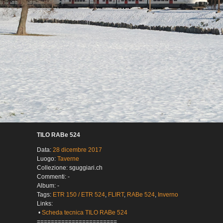
TILO RABe 524
Data:
28 dicembre 2017
Luogo:
Taverne
Collezione: sguggiari.ch
Commenti: -
Album: -
Tags:
ETR 150 / ETR 524
,
FLIRT
,
RABe 524
,
Inverno
Links:
•
Scheda tecnica TILO RABe 524
=======================