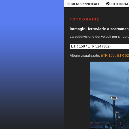
MENU PRINCIPALE
FOTOGRAF
F O T O G R A F I E
Immagini ferroviarie a scartame
La suddivisione dei veicoli per singol
Album visualizzato:
ETR 150 / ETR 5