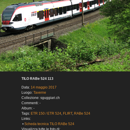
TILO RABe 524 113
Data:
14 maggio 2017
Luogo:
Taverne
Collezione: sguggiari.ch
Commenti: -
Album: -
Tags:
ETR 150 / ETR 524
,
FLIRT
,
RABe 524
Links:
•
Scheda tecnica TILO RABe 524
Visualizza tutte le foto di: