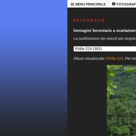
MENU PRINCIPALE
FOTOGRAF
F O T O G R A F I E
Immagini ferroviarie a scartame
La suddivisione dei veicoli per singol
Album visualizzato:
RABe 524
. Per ri