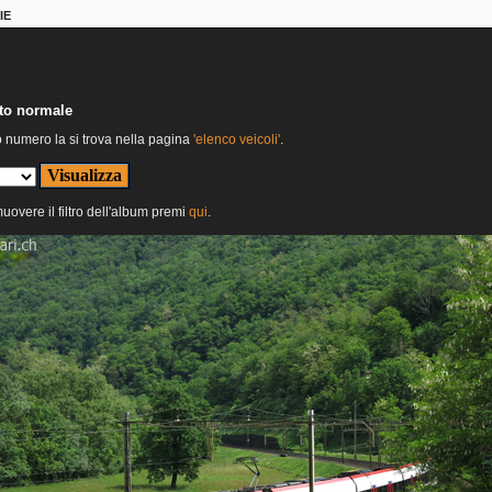
IE
nto normale
o numero la si trova nella pagina
'elenco veicoli'
.
muovere il filtro dell'album premi
qui
.