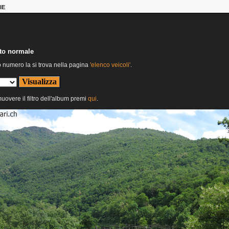
IE
nto normale
o numero la si trova nella pagina
'elenco veicoli'
.
muovere il filtro dell'album premi
qui
.