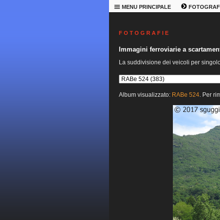
MENU PRINCIPALE
FOTOGRAF
F O T O G R A F I E
Immagini ferroviarie a scartame
La suddivisione dei veicoli per singol
Album visualizzato:
RABe 524
. Per ri