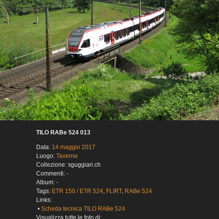
TILO RABe 524 013
Data:
14 maggio 2017
Luogo:
Taverne
Collezione: sguggiari.ch
Commenti: -
Album: -
Tags:
ETR 150 / ETR 524
,
FLIRT
,
RABe 524
Links:
•
Scheda tecnica TILO RABe 524
Visualizza tutte le foto di: