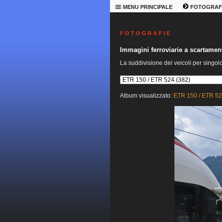
MENU PRINCIPALE
FOTOGRAF
F O T O G R A F I E
Immagini ferroviarie a scartame
La suddivisione dei veicoli per singol
Album visualizzato:
ETR 150 / ETR 5