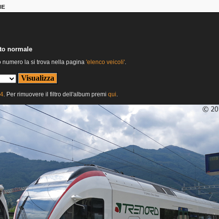
IE
nto normale
o numero la si trova nella pagina
'elenco veicoli'
.
24
. Per rimuovere il filtro dell'album premi
qui
.