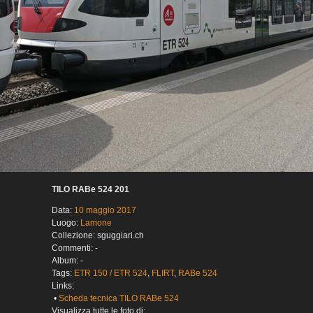
TILO RABe 524 201
Data:
10 maggio 2017
Luogo:
Lamone
Collezione: sguggiari.ch
Commenti: -
Album: -
Tags:
ETR 150 / ETR 524
,
FLIRT
,
RABe 524
Links:
•
Scheda tecnica TILO RABe 524
Visualizza tutte le foto di: