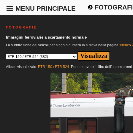
FOTOGRAFI
MENU PRINCIPALE
F O T O G R A F I E
Immagini ferroviarie a scartamento normale
La suddivisione dei veicoli per singolo numero la si trova nella pagina
'elenco v
Album visualizzato:
ETR 150 / ETR 524
. Per rimuovere il filtro dell'album premi