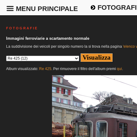
FOTOGRAFI
MENU PRINCIPALE
F O T O G R A F I E
Immagini ferroviarie a scartamento normale
La suddivisione dei veicoli per singolo numero la si trova nella pagina
'elenco v
Album visualizzato:
Re 425
. Per rimuovere il filtro dell'album premi
qui
.