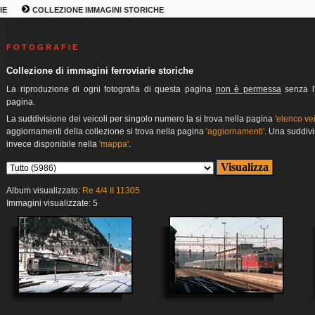
IE
COLLEZIONE IMMAGINI STORICHE
F O T O G R A F I E
Collezione di immagini ferroviarie storiche
La riproduzione di ogni fotografia di questa pagina
non è permessa
senza l'
pagina.
La suddivisione dei veicoli per singolo numero la si trova nella pagina
'elenco vei
aggiornamenti della collezione si trova nella pagina
'aggiornamenti'
. Una suddivi
invece disponibile nella
'mappa'
.
Album visualizzato:
Re 4/4 II 11305
Immagini visualizzate: 5