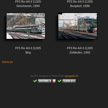
FFS Re 4/4 II 11305
FFS Re 4/4 II 11305
Göschenen, 1994
Burgdorf, 1998
FFS Re 4/4 II 11305
FFS Re 4/4 II 11305
Brig
Zollikofen, 1992
torna su
Sandro Guggiari © 2005-2026
sguggiari.ch