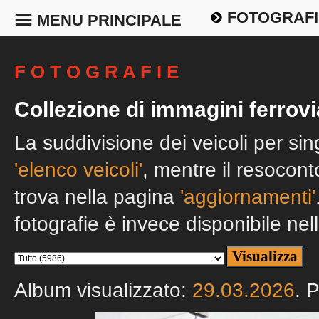
FOTOGRAFI
MENU PRINCIPALE
F O T O G R A F I E
Collezione di immagini ferrovi
La suddivisione dei veicoli per si
'elenco veicoli'
, mentre il resocont
trova nella pagina
'aggiornamenti'
fotografie è invece disponibile nel
Album visualizzato:
29.03.2026
. 