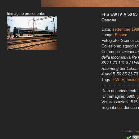
Immagine precedente:
FFS EW IV A 50 85 1
Osogna
Data:
settembre 198
Luogo:
Biasca
Fotografo: Sconosci
Collezione: sguggiari
Commenti:
Incident
della locomotiva Re 
85 21-73 121-8 / Un
Räumung der Lokomot
4 und B 50 85 21-73
Tags:
EW IV
,
Inciden
===============
Data di caricamento
ID immagine: 5985 (
Visualizzazioni: 515
Segnala
qui
dei dati 
Sandro Gug