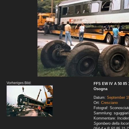
Vorheriges Bild:
FFS EW IV A 50 85 10
Osogna
Datum:
September 1
Ort:
Cresciano
Fotograf: Sconosciut
Sammlung: sguggiari
Kommentare:
Incide
Sgombero della locom
054-4 e B 50 85 21-7