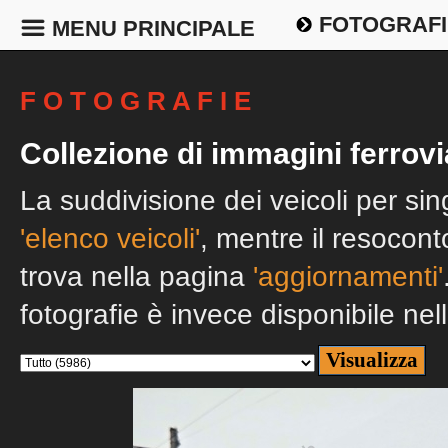
FOTOGRAFI
MENU PRINCIPALE
F O T O G R A F I E
Collezione di immagini ferrovi
La suddivisione dei veicoli per si
'elenco veicoli'
, mentre il resocont
trova nella pagina
'aggiornamenti'
fotografie è invece disponibile nel