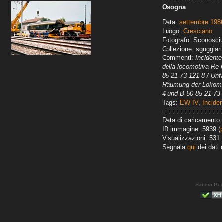
Osogna
Data:
settembre 198
Luogo:
Cresciano
Fotografo: Sconosci
Collezione: sguggiari
Commenti:
Incident
della locomotiva Re 
85 21-73 121-8 / Un
Räumung der Lokomot
4 und B 50 85 21-73
Tags:
EW IV
,
Inciden
===============
Data di caricamento
ID immagine: 5939 (
Visualizzazioni: 531
Segnala
qui
dei dati 
Sandro Gug