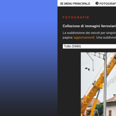
MENU PRINCIPALE
FOTOGRAF
F O T O G R A F I E
Collezione di immagini ferroviari
La suddivisione dei veicoli per singol
pagina
'aggiornamenti'
. Una suddivisi