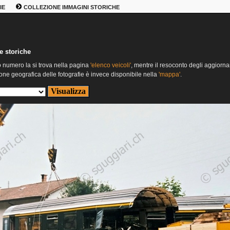
IE
COLLEZIONE IMMAGINI STORICHE
e storiche
o numero la si trova nella pagina
'elenco veicoli'
, mentre il resoconto degli aggiorna
one geografica delle fotografie è invece disponibile nella
'mappa'
.