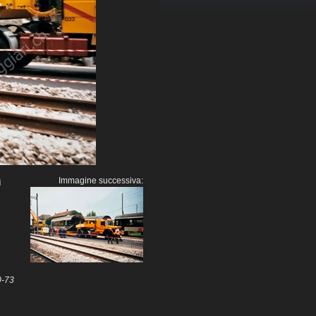
Immagine successiva:
i
0-73