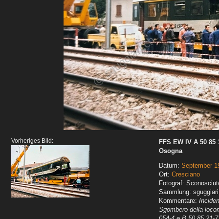
Vorheriges Bild:
FFS EW IV A 50 85 10
Osogna
Datum:
September 1
Ort:
Cresciano
Fotograf: Sconosciut
Sammlung: sguggiari
Kommentare:
Incide
Sgombero della locom
054-4 e B 50 85 21-7