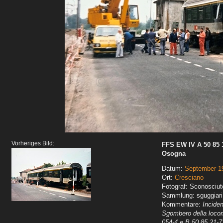
Vorheriges Bild:
FFS EW IV A 50 85 10
Osogna
Datum:
September 1
Ort:
Cresciano
Fotograf: Sconosciut
Sammlung: sguggiari
Kommentare:
Incide
Sgombero della locom
054-4 e B 50 85 21-7