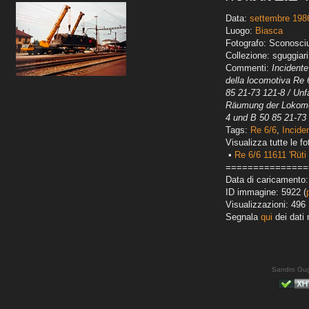
Data:
settembre 198
Luogo:
Biasca
Fotografo: Sconosci
Collezione: sguggiari
Commenti:
Incident
della locomotiva Re 
85 21-73 121-8 / Un
Räumung der Lokomot
4 und B 50 85 21-73
Tags:
Re 6/6
,
Inciden
Visualizza tutte le fo
•
Re 6/6 11611 'Rüti
===============
Data di caricamento
ID immagine: 5922 (
Visualizzazioni: 496
Segnala
qui
dei dati 
Sandro Gug