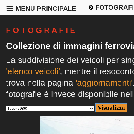
FOTOGRAFI
MENU PRINCIPALE
F O T O G R A F I E
Collezione di immagini ferrovi
La suddivisione dei veicoli per si
'elenco veicoli'
, mentre il resocont
trova nella pagina
'aggiornamenti'
fotografie è invece disponibile nel