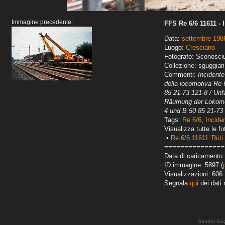
Immagine precedente:
FFS Re 6/6 11611 - 
Data:
settembre 198
Luogo:
Cresciano
Fotografo: Sconosci
Collezione: sguggiari
Commenti:
Incident
della locomotiva Re 
85 21-73 121-8 / Un
Räumung der Lokomot
4 und B 50 85 21-73
Tags:
Re 6/6
,
Inciden
Visualizza tutte le fo
•
Re 6/6 11611 'Rüti
===============
Data di caricamento
ID immagine: 5897 (
Visualizzazioni: 606
Segnala
qui
dei dati 
Sandro Gug