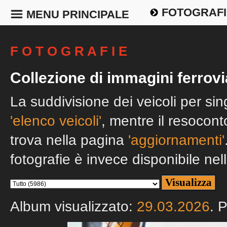
FOTOGRAFI
MENU PRINCIPALE
F O T O G R A F I E
Collezione di immagini ferrovi
La suddivisione dei veicoli per si
'elenco veicoli'
, mentre il resocont
trova nella pagina
'aggiornamenti'
fotografie è invece disponibile nel
Album visualizzato:
29.03.2026
. 