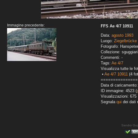
Immagine precedente:
FFS Ae 4/7 10911
Data:
agosto 1993
Luogo:
Ziegelbrücke
Fotografo: Hanspete
Collezione: sguggiari
Commenti: -
Tags:
Ae 4/7
Visualizza tutte le fo
•
Ae 4/7 10911
(4 fo
===============
Data di caricamento
ID immagine: 4523 (
Visualizzazioni: 675
Segnala
qui
dei dati 
Sandro Gug