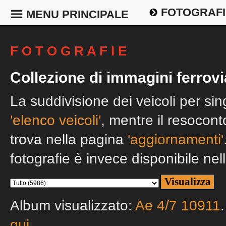
FOTOGRAFI
MENU PRINCIPALE
F O T O G R A F I E
Collezione di immagini ferrovi
La suddivisione dei veicoli per si
'elenco veicoli'
, mentre il resocont
trova nella pagina
'aggiornamenti'
fotografie è invece disponibile nel
Album visualizzato:
Ae 4/7 10911
qui
.