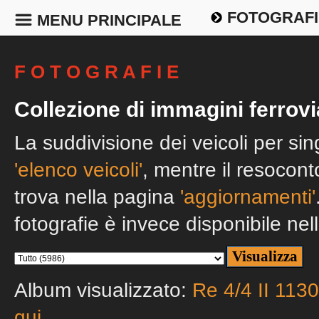
FOTOGRAFI
MENU PRINCIPALE
F O T O G R A F I E
Collezione di immagini ferrovi
La suddivisione dei veicoli per si
'elenco veicoli'
, mentre il resocont
trova nella pagina
'aggiornamenti'
fotografie è invece disponibile nel
Album visualizzato:
Re 4/4 II 113
qui
.