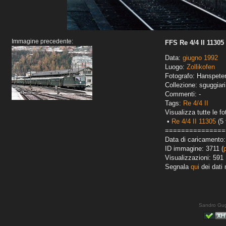
Immagine precedente:
FFS Re 4/4 II 11305
Data:
giugno 1992
Luogo:
Zollikofen
Fotografo: Hanspete
Collezione: sguggiari
Commenti: -
Tags:
Re 4/4 II
Visualizza tutte le fo
•
Re 4/4 II 11305
(5 
===============
Data di caricamento
ID immagine: 3711 (
Visualizzazioni: 591
Segnala
qui
dei dati 
Sandro Gug